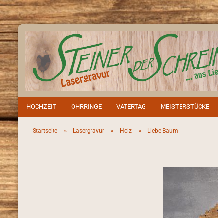
HOCHZEIT
OHRRINGE
VATERTAG
MEISTERSTÜCKE
»
»
»
Startseite
Lasergravur
Holz
Liebe Baum