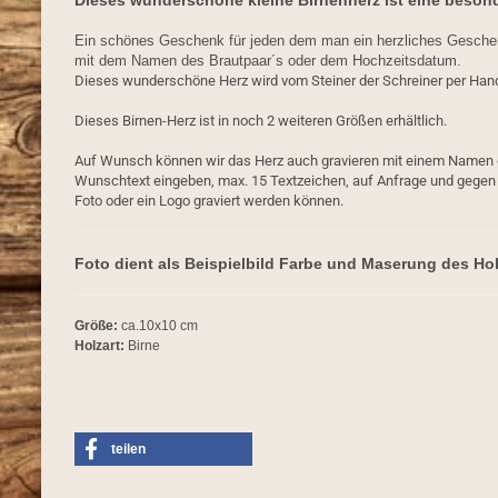
Dieses wunderschöne kleine Birnenherz ist eine beso
Ein schönes Geschenk für jeden dem man ein herzliches Geschen
mit dem Namen des Brautpaar´s oder dem Hochzeitsdatum.
Dieses wunderschöne Herz wird vom Steiner der Schreiner per Hand
Dieses Birnen-Herz ist in noch 2 weiteren Größen erhältlich.
Auf Wunsch können wir das Herz auch gravieren mit einem Namen 
Wunschtext eingeben, max. 15 Textzeichen, auf Anfrage und gegen A
Foto oder ein Logo graviert werden können.
Foto dient als Beispielbild Farbe und Maserung des Ho
Größe:
ca.10x10 cm
Holzart:
Birne
teilen