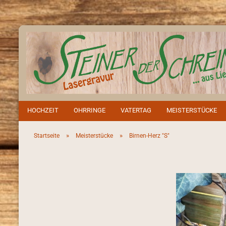
HOCHZEIT
OHRRINGE
VATERTAG
MEISTERSTÜCKE
»
»
Startseite
Meisterstücke
Birnen-Herz "S"